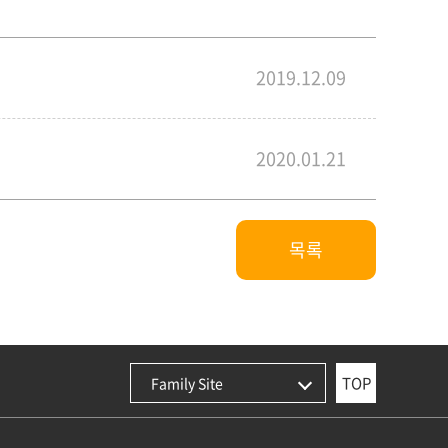
2019.12.09
2020.01.21
목록
TOP
Family Site