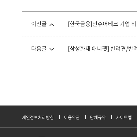
이전글
[한국금융]인슈어테크 기업 비
다음글
[삼성화재 애니펫] 반려견/반려
개인정보처리방침
이용약관
단체규약
사이트맵